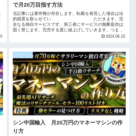
で月20万目指す方法
法
当記事には著作権が存在します。転載を発見した場合は法
提
的措置を取らせてい ただきます。完
す
全なる独自サービスです。第三者にサービスの無断提供は
。
固く禁じます。完売する度に値上げしていきます。つまり
今が一番最安値です。仕入れ数の上...
25
2024.06.15
コンテンツ
シン中国輸入 月20万円のマネーマシンの作
り方